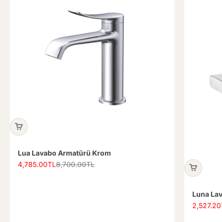
Lua Lavabo Armatürü Krom
İndirimli fiyat
Normal fiyat
4,785.00TL
8,700.00TL
Luna La
İndirimli f
2,527.20