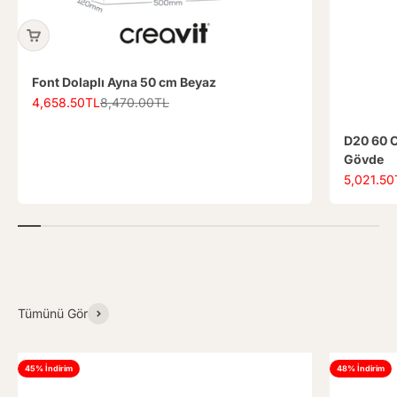
Font Dolaplı Ayna 50 cm Beyaz
İndirimli fiyat
Normal fiyat
4,658.50TL
8,470.00TL
D20 60 C
Gövde
İndirimli f
5,021.50
Tümünü Gör
45% İndirim
48% İndirim