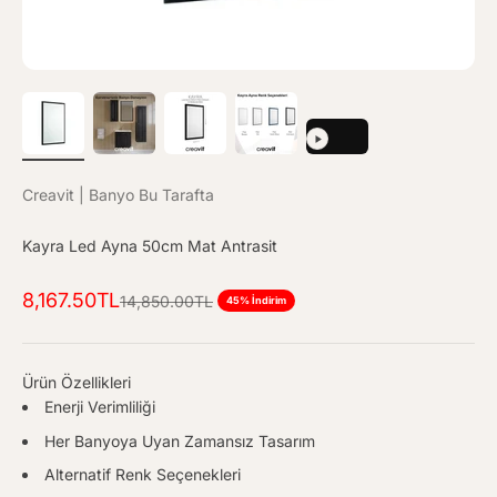
Creavit | Banyo Bu Tarafta
Kayra Led Ayna 50cm Mat Antrasit
İndirimli fiyat
8,167.50TL
Normal fiyat
14,850.00TL
45% İndirim
Ürün Özellikleri
Enerji Verimliliği
Her Banyoya Uyan Zamansız Tasarım
Alternatif Renk Seçenekleri