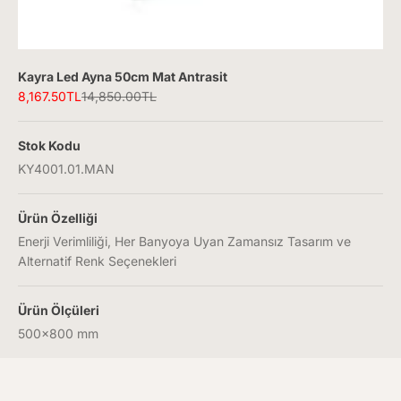
Kayra Led Ayna 50cm Mat Antrasit
İndirimli fiyat
Normal fiyat
8,167.50TL
14,850.00TL
Stok Kodu
KY4001.01.MAN
Ürün Özelliği
Enerji Verimliliği, Her Banyoya Uyan Zamansız Tasarım ve
Alternatif Renk Seçenekleri
Ürün Ölçüleri
500x800 mm