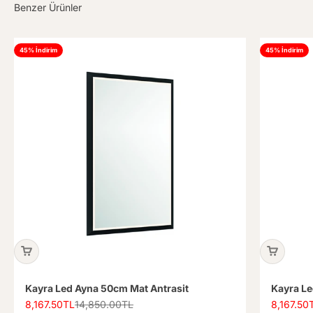
45% İndirim
45% İndirim
Kayra Led Ayna 50cm Mat Antrasit
Kayra L
İndirimli fiyat
Normal fiyat
İndirimli f
8,167.50TL
14,850.00TL
8,167.50